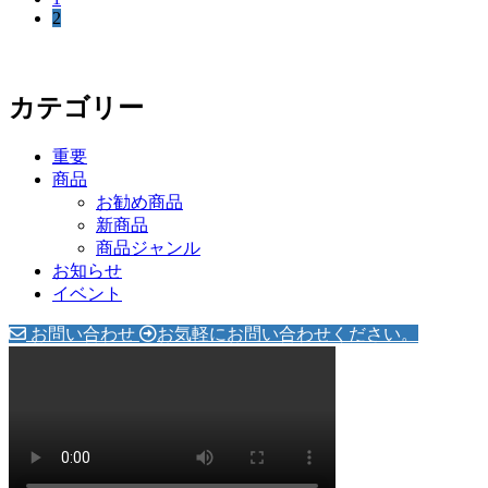
稿
ペ
2
ー
ー
ジ
ナ
ジ
ビ
カテゴリー
ゲ
ー
重要
商品
シ
お勧め商品
ョ
新商品
商品ジャンル
ン
お知らせ
イベント
お問い合わせ
お気軽にお問い合わせください。