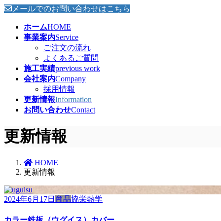
メールでのお問い合わせはこちら
ホーム
HOME
事業案内
Service
ご注文の流れ
よくあるご質問
施工実績
previous work
会社案内
Company
採用情報
更新情報
Information
お問い合わせ
Contact
更新情報
HOME
更新情報
2024年6月17日
商品
協栄熱学
カラー鉄板（ウグイス）カバー