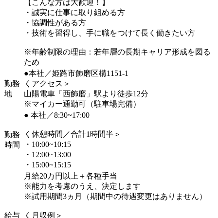
【こんな方は大歓迎！】
・誠実に仕事に取り組める方
・協調性がある方
・技術を習得し、手に職をつけて長く働きたい方
※年齢制限の理由：若年層の長期キャリア形成を図る
ため
●本社／姫路市飾磨区構1151-1
勤務
くアクセス＞
地
山陽電車「西飾磨」駅より徒歩12分
※マイカー通勤可（駐車場完備）
● 本社／8:30~17:00
く休憩時間／合計1時間半＞
勤務
・10:00~10:15
時間
・12:00~13:00
・15:00~15:15
月給20万円以上＋各種手当
※能力を考慮のうえ、決定します
※試用期間3ヵ月（期間中の待遇変更はありません）
給与
く月収例＞