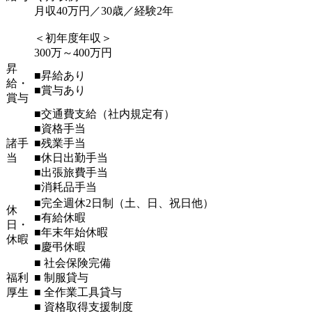
月収40万円／30歳／経験2年
＜初年度年収＞
300万～400万円
昇
■昇給あり
給・
■賞与あり
賞与
■交通費支給（社内規定有）
■資格手当
諸手
■残業手当
当
■休日出勤手当
■出張旅費手当
■消耗品手当
■完全週休2日制（土、日、祝日他）
休
■有給休暇
日・
■年末年始休暇
休暇
■慶弔休暇
■ 社会保険完備
福利
■ 制服貸与
厚生
■ 全作業工具貸与
■ 資格取得支援制度