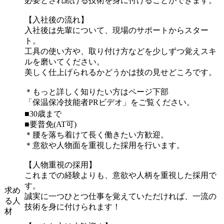
必要とされ続ける技術を身に付けることができます。
【入社後の流れ】
入社後は先輩について、現場のサポートからスター
ト。
工具の使い方や、取り付け方などを少しずつ覚えスキ
ルを磨いてください。
美しく仕上げられるかどうかは技の見せどころです。
＊もっと詳しく知りたい方はページ下部
「保温保冷技能者PRビデオ」をご覧ください。
■30歳まで
■要普免(AT可)
＊腰を落ち着けて長く働きたい方歓迎。
＊意欲や人物面を重視した採用を行います。
【人物重視の採用】
これまでの経験よりも、意欲や人柄を重視した採用で
す。
求め
誠実に一つひとつ仕事を覚えていただければ、一流の
る人
技術を身に付けられます！
材