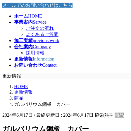
メールでのお問い合わせはこちら
ホーム
HOME
事業案内
Service
ご注文の流れ
よくあるご質問
施工実績
previous work
会社案内
Company
採用情報
更新情報
Information
お問い合わせ
Contact
更新情報
HOME
更新情報
商品
ガルバリウム鋼板 カバー
2024年6月17日
/ 最終更新日 :
2024年6月17日
協栄熱学
商品
ガルバリウム鋼板 カバー